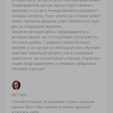
которые могут встретиться в повседневной жизни.
Предподаватель всегда хорошо подготовлена к
занятиям, если же в течении заниятия возникают
сложные вопросы, поиск ответа на которые может
занять прилично времени, ответ обязательно будет
дан на следующем заниятии.
Заниятия проходят дома у предподавателя, в
вечернее время, так что я успеваю после работы,
что очень удобно. С удовольствием посещаю
занятия, и, не смотря на небольшой срок обучения,
чувствую заметный прогресс как в понимании
живой речи, так и в разговоре и письме. Я доволен
своим предподавателем, и планирую продолжать
обучение и дальше.
My Class
Спасибо большое за красивые слова и хорошие
оценки. Всего Вам хорошего, желаю дальших
успехов в учёбе.