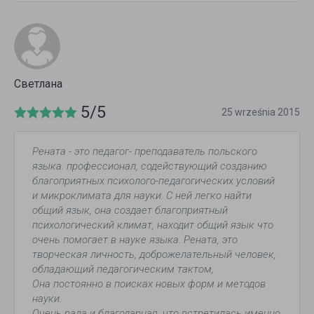
Светлана
5/5
25 września 2015
Рената - это педагог- преподаватель польского
языка. профессионал, содействующий созданию
благоприятных психолого-педагогических условий
и микроклимата для науки. С ней легко найти
общий язык, она создает благоприятный
психологический климат, находит общий язык что
очень помогает в науке языка. Рената, это
творческая личность, доброжелательный человек,
обладающий педагогическим тактом,
Она постоянно в поисках новых форм и методов
науки.
Очень рада и благодарная, что встретилась именно