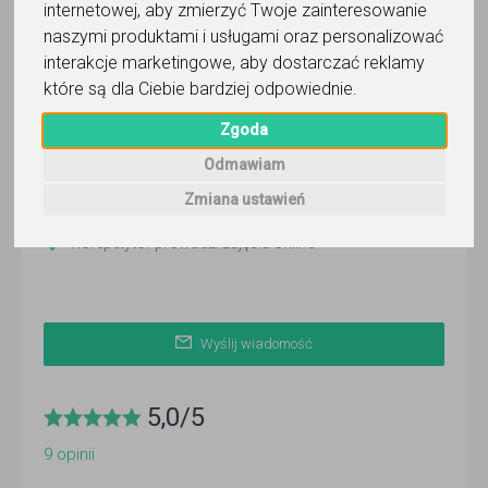
internetowej
,
aby zmierzyć Twoje zainteresowanie
Renata Nigrou
naszymi produktami i usługami oraz personalizować
interakcje marketingowe
,
aby dostarczać reklamy
Wyślij wiadomość
które są dla Ciebie bardziej odpowiednie
.
Ostatnia aktywność:
ponad 3 miesiące temu
Zgoda
Pokaż
Odmawiam
Zmiana ustawień
Korepetytor prowadzi zajęcia online
Wyślij wiadomość
5,0
/
5
9
opinii